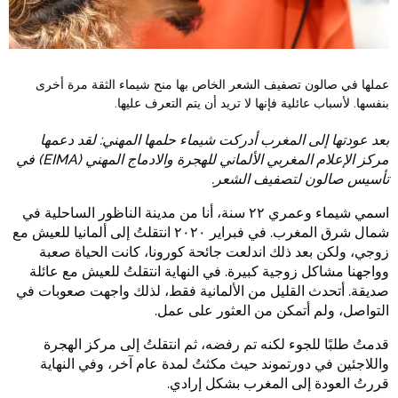
عملها في صالون تصفيف الشعر الخاص بها منح شيماء الثقة مرة أخرى
بنفسها. لأسباب عائلية فإنها لا تريد أن يتم التعرف عليها.
بعد عودتها إلى المغرب أدركت شيماء حلمها المهني: لقد دعمها
مركز الإعلام المغربي الألماني للهجرة والادماج المهني (EIMA) في
تأسيس صالون لتصفيف الشعر.
اسمي شيماء وعمري ٢٢ سنة، أنا من مدينة الناظور الساحلية في
شمال شرق المغرب. في فبراير ٢٠٢٠ انتقلتُ إلى ألمانيا للعيش مع
زوجي، ولكن بعد ذلك اندلعت جائحة كورونا، كانت الحياة صعبة
وواجهنا مشاكل زوجية كبيرة. في النهاية انتقلتُ للعيش مع عائلة
صديقة. أتحدث القليل من الألمانية فقط، لذلك واجهت صعوبات في
التواصل، ولم أتمكن من العثور على عمل.
قدمتُ طلبًا للجوء لكنه تم رفضه، ثم انتقلتُ إلى مركز الهجرة
واللاجئين في دورتموند حيث مكثتُ لمدة عام آخر، وفي النهاية
قررتُ العودة إلى المغرب بشكل إرادي.