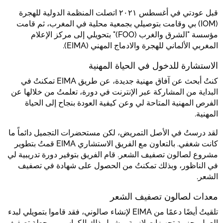
قبل عودتي في أغسطس ٢٠٢١ اتصلت المنظمة الدولية للهجرة
(IOM) بي وقامت بتوصيلي بجمعية محلية في المغرب، ثم قامت
مؤسسة "الشرق والغرب (FOO)" بتحويلي إلى مركز الإعلام
المغربي الألماني للهجرة والادماج المهني (EIMA).
الاستشارة للدخول في الحياة المهنية
كنتُ أبحث عن آفاق مهنية جديدة، عن طريق EIMA تمكنتُ في
البداية من المشاركة عبر الإنترنت في دورة، تعلمتُ من خلالها عن
الفرص المهنية المتاحة لي وعن كيفية العودة بنجاح إلى الحياة
المهنية.
لقد درستُ في الأصل التمريض، لكن مستحضرات التجميل دائماً ما
كانت شغفي. بالتعاون مع الفريق الاستشاري EIMA قمتُ بتطوير
مشروع لصالون تصفيف الشعر. قام الفريق بتوفير دورة تدريبية لي
في الناظور، وبذلك تمكنتُ من الحصول على شهادة في تصفيف
الشعر.
معدات لصالون تصفيف الشعر
تلقيتُ أيضًا دعمًا من EIMA لإنشاء صالوني، فقد قاموا بتمويلي لبدء
العمل بحزمة تجهيزات لازمة، وشمل ذلك الكراسي ومحطة تصفيف