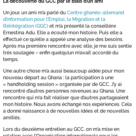
La découverte du GCC par le biais d’un ami
Un jour, un ami m’a parlé du
Centre ghanéo-allemand
d’information pour l’Emploi, la Migration et la
Réintégration (GGC)
et m’a présenté la conseillère
Ernestina Adu. Elle a écouté mon histoire. Puis elle a
effectué ce qu’elle a appelé une analyse des besoins.
Après ma première rencontre avec elle, je me suis sentie
très soulagée – enfin quelqu’un m’avait accordé du
temps.
Une autre chose m’a aussi beaucoup aidée pour mon
nouveau départ au Ghana : la participation à une
« handholding session » organisée par de GCC. J’y ai
rencontré d’autres personnes revenues au Ghana. Une
rencontre qui m’a fait réaliser que d’autres partageaient
mon histoire. Nous avons échangé nos expériences. Cela
a donné naissance à de nouvelles idées et de nouvelles
amitiés.
Lors du deuxième entretien au GCC, on m’a mise en
relation avec l’Organisation internationale pour les