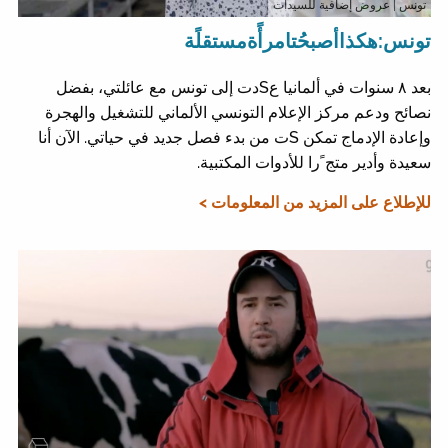
تونس
| عروض إضافية للسيدات
تونس:هكذاأصبحُتامرأًةمستقلًة
بعد ٨ سنوات في ألمانيا عSدت إلى تونس مع عائلتي، بفضل
نصائح ودعم مركز الإعلام التونسي الألماني للتشغيل والهجرة
وإعادة الإدماج تمكن Sت من بدء فصل جديد في حياتي. الآن أنا
سعيدة وأدير متج ًرا للأدوات المكتبية.
للإطلاع على المزيد من المعلومات >