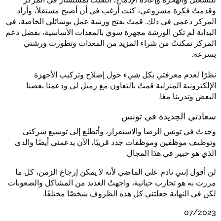
وقدمتُ فكرة مشروعي، كنت أرغب في أن أصبح مستقلاً، وأراد
المركز دعمي في ذلك. قمتُ بفتح ورشة عمل بوسائلي الخاصة، في
البداية لم تكن الورشة مجهزة سوي بالمعدات الأساسية، بفضل دعم
المركز تمكنتُ من شراء المزيد من المعدات وتطورت ورشتي
بسرعة.
نظرًا لعدم معرفتي بكل شيء حول إصلاح وتركيب الأجهزة
الإلكترونية المنزلية قمتُ بالتعاون مع زميل لي ودعمنا بعضنا
البعض وتدربنا معًا.
سعادتي الجديدة في تونس
وجدتُ في تونس الرضا والاستقرار، وأتطلع إلى توسيع شركتي
وتوظيف موظفين وموظفات جدد قريبًا، الآن يدعمني أيضًا والدي
الذي هو خبير في هذا المجال.
لن أقول إنني نادم على الماضي لأنه لا يمكن إرجاع الزمن، كل ما
مررت به هو تجارب حياتية، واجهتُ العديد من المشاكل والصعوبات
لكن في النهاية جعلتني كل هذه الظروف شخصًا مختلفًا.
07/2023