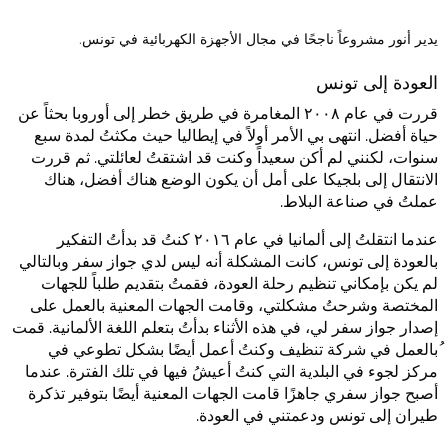
يدير أنور مشروعاً ناجحًا في مجال الأجهزة الكهربائية في تونس.
العودة إلى تونس
قررت في عام ٢٠٠٨ المغامرة في طريق خطر إلى أوروبا بحثاً عن
حياة أفضل. انتهى بي الأمر أولاً في إيطاليا حيث مكثتُ لمدة سبع
سنوات، لكنني لم أكن سعيداً وكنت قد اشتقتُ لعائلتي. ثم قررت
الانتقال إلى بلجيكا على أمل أن يكون الوضع هناك أفضل، هناك
عملتُ في صناعة البلاط.
عندما انتقلتُ إلى ألمانيا في عام ٢٠١٦ كنتُ قد بدأتُ التفكير
بالعودة إلى تونس، كانت المشكلة أنه ليس لدي جواز سفر وبالتالي
لم يكن بإمكاني تنظيم رحلة العودة، فقمتُ بتقديم طلباً للجهات
المختصة وشرحتُ مشكلتي، وقامت الجهات المعنية بالعمل على
إصدار جواز سفر لي، في هذه الأثناء بدأتُ بتعلم اللغة الألمانية. قمت
ُبالعمل في شركة تنظيف وكنتُ أعمل أيضًا بشكل تطوعي في
مركز لجوء في البلدية التي كنتُ أعيشُ فيها في تلك الفترة. عندما
أصبح جواز سفري جاهزًا قامت الجهات المعنية أيضًا بتوفير تذكرة
طيران إلى تونس ودعمتني في العودة.