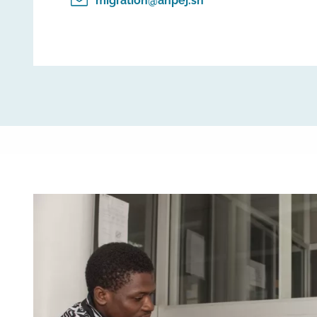
migration@anpej.sn