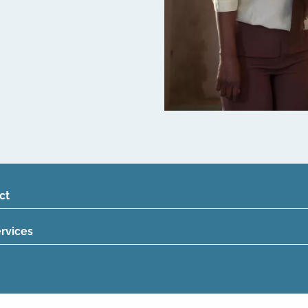
ct
ervices