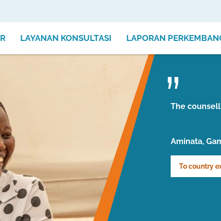
ER
LAYANAN KONSULTASI
LAPORAN PERKEMBAN
The counsell
Aminata, Ga
To country e