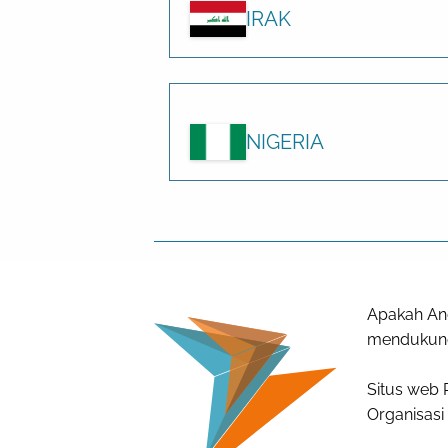
IRAK
NIGERIA
Apakah And
mendukung
Situs web 
Organisasi 