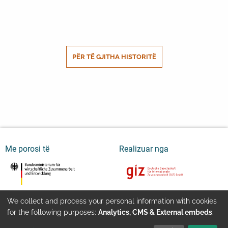
PËR TË GJITHA HISTORITË
Me porosi të
Realizuar nga
We collect and process your personal information with cookies
Youtube
Kontakti
Impressum
Use
for the following purposes:
Analytics, CMS & External embeds
.