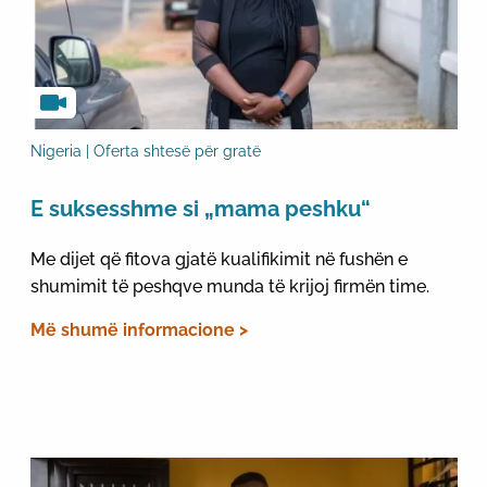
Nigeria | Oferta shtesë për gratë
E suksesshme si „mama peshku“
Me dijet që fitova gjatë kualifikimit në fushën e
shumimit të peshqve munda të krijoj firmën time.
Më shumë informacione >