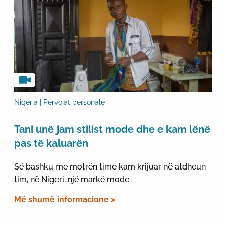
Nigeria | Përvojat personale
Tani unë jam stilist mode dhe e kam lënë
pas të kaluarën
Së bashku me motrën time kam krijuar në atdheun
tim, në Nigeri, një markë mode.
Më shumë informacione >