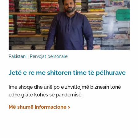
Pakistani | Përvojat personale
Jetë e re me shitoren time të pëlhurave
Ime shoqe dhe unë po e zhvillojmë biznesin tonë
edhe gjatë kohës së pandemisë.
Më shumë informacione >