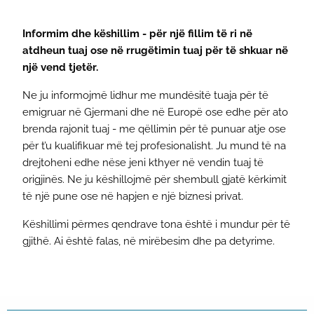
Informim dhe këshillim - për një fillim të ri në
atdheun tuaj ose në rrugëtimin tuaj për të shkuar në
një vend tjetër.
Ne ju informojmë lidhur me mundësitë tuaja për të
emigruar në Gjermani dhe në Europë ose edhe për ato
brenda rajonit tuaj - me qëllimin për të punuar atje ose
për t’u kualifikuar më tej profesionalisht. Ju mund të na
drejtoheni edhe nëse jeni kthyer në vendin tuaj të
origjinës. Ne ju këshillojmë për shembull gjatë kërkimit
të një pune ose në hapjen e një biznesi privat.
Këshillimi përmes qendrave tona është i mundur për të
gjithë. Ai është falas, në mirëbesim dhe pa detyrime.