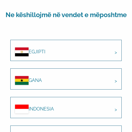
Ne këshillojmë në vendet e mëposhtme
EGJIPTI
GANA
INDONESIA