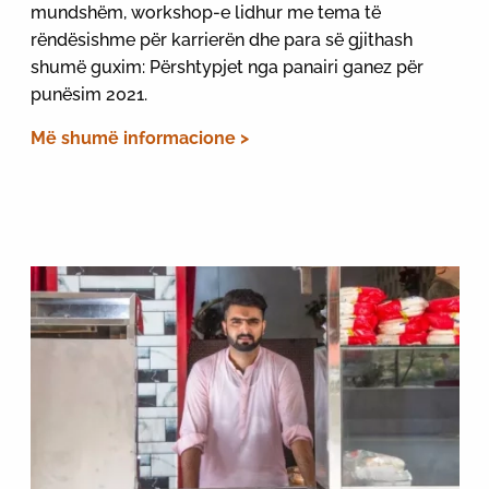
mundshëm, workshop-e lidhur me tema të
rëndësishme për karrierën dhe para së gjithash
shumë guxim: Përshtypjet nga panairi ganez për
punësim 2021.
Më shumë informacione >