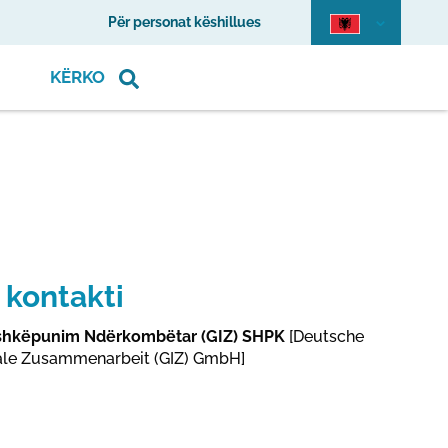
Për personat këshillues
KËRKO
 kontakti
shkëpunim Ndërkombëtar (GIZ) SHPK
[Deutsche
onale Zusammenarbeit (GIZ) GmbH]