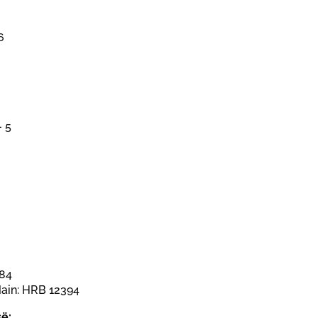
6
 5
384
ain: HRB 12394
së: