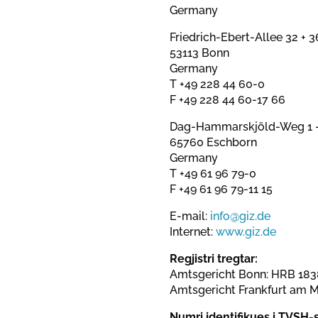
Germany
Friedrich-Ebert-Allee 32 + 3
53113 Bonn
Germany
T +49 228 44 60-0
F +49 228 44 60-17 66
Dag-Hammarskjöld-Weg 1 -
65760 Eschborn
Germany
T +49 61 96 79-0
F +49 61 96 79-11 15
E-mail:
info@giz.de
Internet:
www.giz.de
Regjistri tregtar:
Amtsgericht Bonn: HRB 18
Amtsgericht Frankfurt am M
Numri identifikues i TVSH-