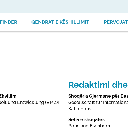
FINDER
QENDRAT E KËSHILLIMIT
PËRVOJAT
Redaktimi dhe
Zhvillim
Shoqëria Gjermane për Ba
eit und Entwicklung (BMZ)]
Gesellschaft für Internati
Katja Hans
Selia e shoqatës
Bonn and Eschborn