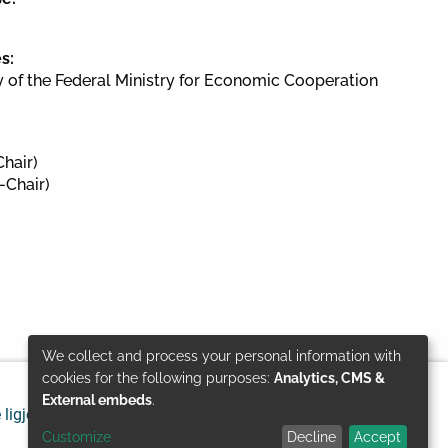
s:
y of the Federal Ministry for Economic Cooperation
hair)
-Chair)
We collect and process your personal information with
Use
cookies for the following purposes:
Analytics, CMS &
External embeds
.
 ligjore
Mbrojtja e të dhënave personale
of
Customize
Decline
Accept