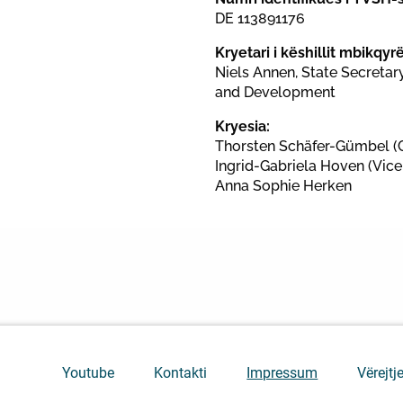
DE 113891176
Kryetari i këshillit mbikqyrë
Niels Annen, State Secretar
and Development
Kryesia:
Thorsten Schäfer-Gümbel (C
Ingrid-Gabriela Hoven (Vice
Anna Sophie Herken
Youtube
Kontakti
Impressum
Vërejtje