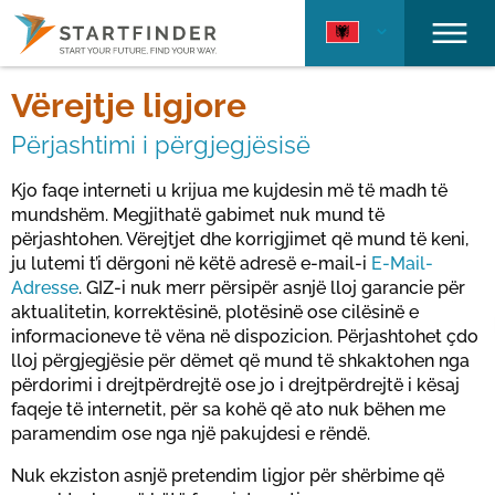
Vërejtje ligjore
Përjashtimi i përgjegjësisë
Kjo faqe interneti u krijua me kujdesin më të madh të
mundshëm. Megjithatë gabimet nuk mund të
përjashtohen. Vërejtjet dhe korrigjimet që mund të keni,
ju lutemi t’i dërgoni në këtë adresë e-mail-i
E-Mail-
Adresse
. GIZ-i nuk merr përsipër asnjë lloj garancie për
aktualitetin, korrektësinë, plotësinë ose cilësinë e
informacioneve të vëna në dispozicion. Përjashtohet çdo
lloj përgjegjësie për dëmet që mund të shkaktohen nga
përdorimi i drejtpërdrejtë ose jo i drejtpërdrejtë i kësaj
faqeje të internetit, për sa kohë që ato nuk bëhen me
paramendim ose nga një pakujdesi e rëndë.
Nuk ekziston asnjë pretendim ligjor për shërbime që