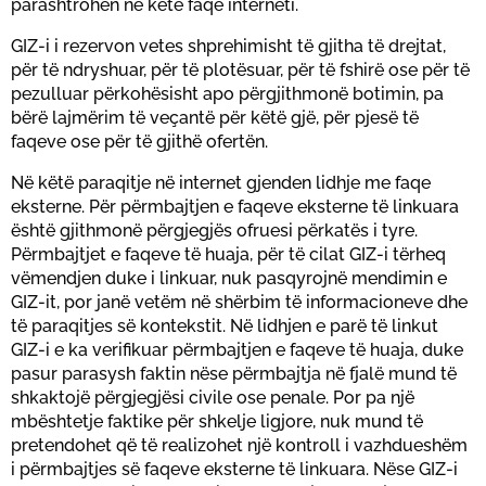
parashtrohen në këtë faqe interneti.
GIZ-i i rezervon vetes shprehimisht të gjitha të drejtat,
për të ndryshuar, për të plotësuar, për të fshirë ose për të
pezulluar përkohësisht apo përgjithmonë botimin, pa
bërë lajmërim të veçantë për këtë gjë, për pjesë të
faqeve ose për të gjithë ofertën.
Në këtë paraqitje në internet gjenden lidhje me faqe
eksterne. Për përmbajtjen e faqeve eksterne të linkuara
është gjithmonë përgjegjës ofruesi përkatës i tyre.
Përmbajtjet e faqeve të huaja, për të cilat GIZ-i tërheq
vëmendjen duke i linkuar, nuk pasqyrojnë mendimin e
GIZ-it, por janë vetëm në shërbim të informacioneve dhe
të paraqitjes së kontekstit. Në lidhjen e parë të linkut
GIZ-i e ka verifikuar përmbajtjen e faqeve të huaja, duke
pasur parasysh faktin nëse përmbajtja në fjalë mund të
shkaktojë përgjegjësi civile ose penale. Por pa një
mbështetje faktike për shkelje ligjore, nuk mund të
pretendohet që të realizohet një kontroll i vazhdueshëm
i përmbajtjes së faqeve eksterne të linkuara. Nëse GIZ-i