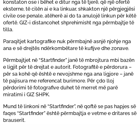
konstaton ose i bëhet e ditur nga të tjerë, që një ofertë
eksterne, të cilën ai e ka linkuar, shkakton një përgjegjësi
civile ose penale, atëherë ai do ta anulojë linkun për këtë
ofertë. GIZ-i distancohet shprehimisht nga përmbajtje të
tilla.
Paraqitjet kartografike nuk përmbajnë asnjë njohje nga
ana e së drejtës ndërkombëtare të kufijve dhe zonave.
Përmbajtjet në “Startfinder” janë të mbrojtura mbi bazën
e ligjit për të drejtat e autorit. Fotografitë e përdorura –
për sa kohë që është e nevojshme nga ana ligjore – janë
të pajisura me referencat burimore. Për çdo lloj
përdorimi të fotografive duhet të merret më parë
miratimi i GIZ SHPK.
Mund të linkoni në “Startfinder”, në qoftë se pas hapjes së
faqes “Startfinder” është përmbajtja e vetme e dritares së
brauserit.