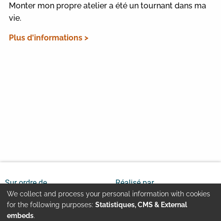
Monter mon propre atelier a été un tournant dans ma
vie.
Plus d'informations >
Sur ordre de
Réalisé par
We collect and process your personal information with cookies
Use
for the following purposes:
Statistiques, CMS & External
embeds
.