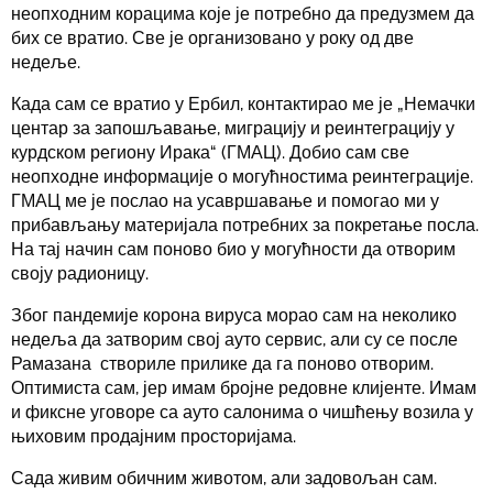
неопходним корацима које је потребно да предузмем да
бих се вратио. Све је организовано у року од две
недеље.
Када сам се вратио у Ербил, контактирао ме је „Немачки
центар за запошљавање, миграцију и реинтеграцију у
курдском региону Ирака“ (ГМАЦ). Добио сам све
неопходне информације о могућностима реинтеграције.
ГМАЦ ме је послао на усавршавање и помогао ми у
прибављању материјала потребних за покретање посла.
На тај начин сам поново био у могућности да отворим
своју радионицу.
Због пандемије корона вируса морао сам на неколико
недеља да затворим свој ауто сервис, али су се после
Рамазана створиле прилике да га поново отворим.
Оптимиста сам, јер имам бројне редовне клијенте. Имам
и фиксне уговоре са ауто салонима о чишћењу возила у
њиховим продајним просторијама.
Сада живим обичним животом, али задовољан сам.