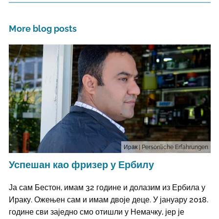
More blog posts
Ирак
| Persönliche Erfahrungen
Успешан као фризер у Ербилу
Ја сам Бестон, имам 32 године и долазим из Ербила у
Ираку. Ожењен сам и имам двоје деце. У јануару 2018.
године сви заједно смо отишли у Немачку, јер је