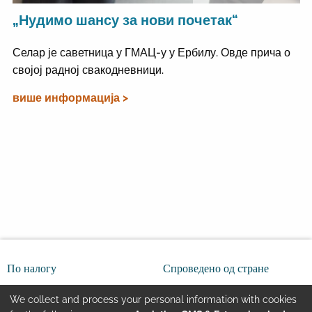
„Нудимо шансу за нови почетак“
Селар је саветница у ГМАЦ-у у Ербилу. Овде прича о
својој радној свакодневници.
више информација >
По налогу
Спроведено од стране
We collect and process your personal information with cookies