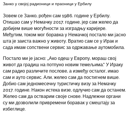
Занко у својој радионици и праоници у Ербилу
Зовем се Занко, рођен сам 1986. године у Ербилу.
Отишао сам у Немачку 2017. године, јер сам желео да
добијем више могућности за изградњу каријере.
Међутим, током мог боравка у Немачкој постало ми јасно
шта је заиста важно у животу. Вратио сам се у Ирак и
сада имам сопствени сервис за одржавање аутомобила.
Постало ми је јасно: „Ако одеш у Европу, мораш свој
живот да градиш на потпуно новим темељима.“ У Ираку
сам радио различите послове, а између осталог, имао
сам и ауто сервис. Али, желео сам да постигнем више.
Добио сам једномесечну туристичку визу за Немачку
2017. године. Након истека визе, одлучио сам да останем.
Желео сам да остварим своје снове. Надлежни органи
су ми дозволили привремени боравак у смештају за
избеглице.