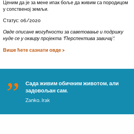
Ценим да је за мене ипак боље да живим са породицом
у сопственој земљи.
Статус: 06/2020
Овде описане могућности за саветовање и подршку
нуде се у оквиру пројекта "Перспектива завичај".
Више ћете сазнати овде >
Сада живим обичним животом, али
задовољан сам.
Zanko, Irak