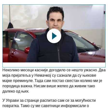
This link opens a YouTube video. Please
note the data protection regulations valid
for this site.
Неколико месеци касније догодило се нешто ужасно. Два
моја пријатеља у Немачкој су сазнали да су њихове
мајке преминуле. Тада сам постао свестан колико ми је
Потврди
породица важна. Нисам више желео да живим тако
далеко од њих.
У Управи за странце распитао сам се за могућности
повратка. Тамо су ме саветници информисали о