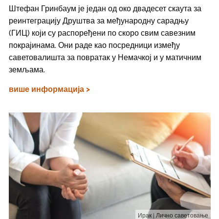
Штефан Гринбаум је један од око двадесет скаута за
реинтеграцију Друштва за међународну сарадњу
(ГИЦ) који су распоређени по скоро свим савезним
покрајинама. Они раде као посредници између
саветовалишта за повратак у Немачкој и у матичним
земљама.
више информација >
Ирак
| Лично саветовање