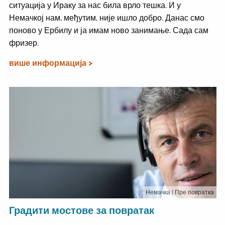
ситуација у Ираку за нас била врло тешка. И у
Немачкој нам, међутим, није ишло добро. Данас смо
поново у Ербилу и ја имам ново занимање. Сада сам
фризер.
више информација >
Немачка
| Пре повратка
Градити мостове за повратак