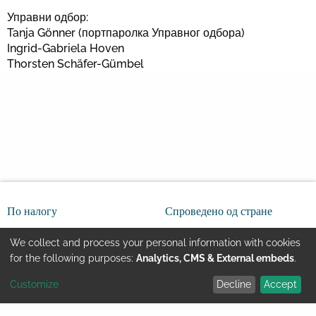
Управни одбор:
Tanja Gönner (портпаролка Управног одбора)
Ingrid-Gabriela Hoven
Thorsten Schäfer-Gümbel
По налогу
Спроведено од стране
We collect and process your personal information with cookies
Use
for the following purposes:
Analytics, CMS & External embeds
.
Customize
Decline
Accept
of
Youtube
ИМПРЕСУМ
Правне напомене