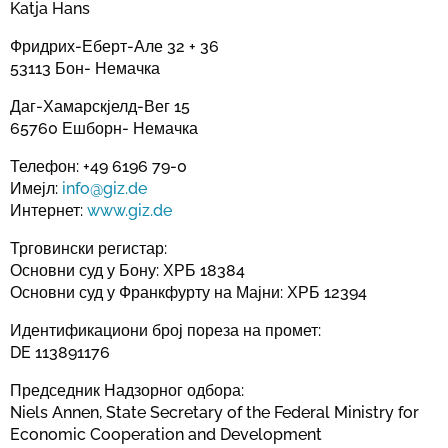
Katja Hans
Фридрих-Еберт-Але 32 + 36
53113 Бон- Немачка
Даг-Хамарскјелд-Вег 15
65760 Ешборн- Немачка
Телефон: +49 6196 79-0
Имејл:
info@giz.de
Интернет:
www.giz.de
Трговински регистар:
Основни суд у Бону: ХРБ 18384
Основни суд у Франкфурту на Мајни: ХРБ 12394
Идентификациони број пореза на промет:
DE 113891176
Председник Надзорног одбора:
Niels Annen, State Secretary of the Federal Ministry for
Economic Cooperation and Development