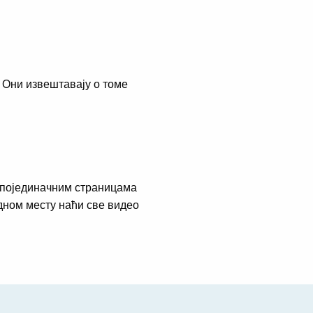
 Они извештавају о томе
 појединачним страницама
дном месту наћи све видео