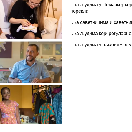
... ка људима у Немачкој, к
порекла.
... ка саветницима и саветн
... ка људима који регулар
... ка људима у њиховим зе