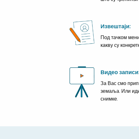
Извештаји:
Под тачком мен
какву су конкрет
Видео записи
За Вас смо прип
земаља. Или ид
снимке.