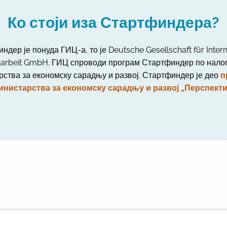
Ко стоји иза Стартфиндера?
ндер је понуда ГИЦ-а, то је Deutsche Gesellschaft für Intern
rbeit GmbH. ГИЦ спроводи програм Стартфиндер по налог
рства за економску сарадњу и развој. Стартфиндер је део
п
инистарства за економску сарадњу и развој „Перспектив