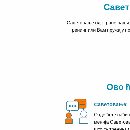
Савет
Саветовање од стране наших 
тренинг или Вам пружају п
Ово ћ
Саветовање:
Овде ћете наћи 
менија Саветова
што су тренинзи