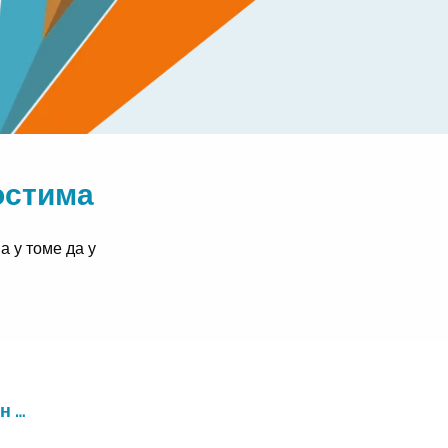
остима
 у томе да у
н …