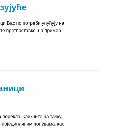
зујуће
ци Вас по потреби упућују на
те претпоставке, на пример
раници
 порекла. Кликните на тачку
о појединачним понудама, као