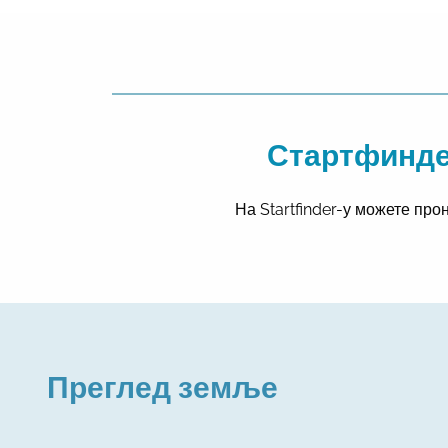
Стартфинде
На Startfinder-у можете про
Преглед земље