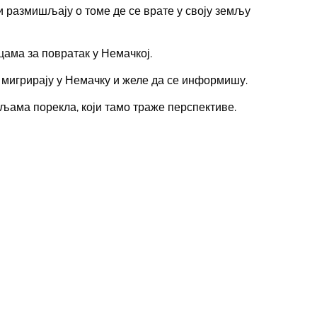
оји размишљају о томе де се врате у своју земљу
ицама за повратак у Немачкој.
но мигрирају у Немачку и желе да се информишу.
мљама порекла, који тамо траже перспективе.