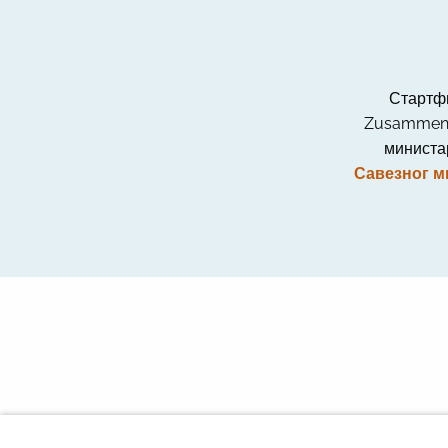
Стартфи
Zusammena
министа
Савезног м