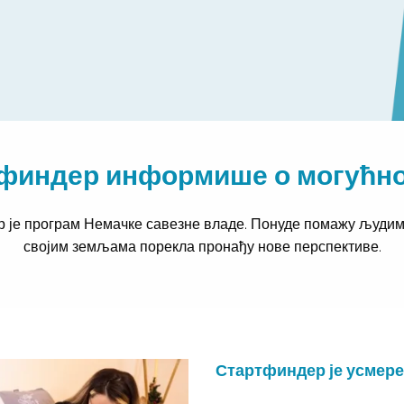
финдер информише о могућн
 је програм Немачке савезне владе. Понуде помажу људима
својим земљама порекла пронађу нове перспективе.
Стартфиндер је усмере