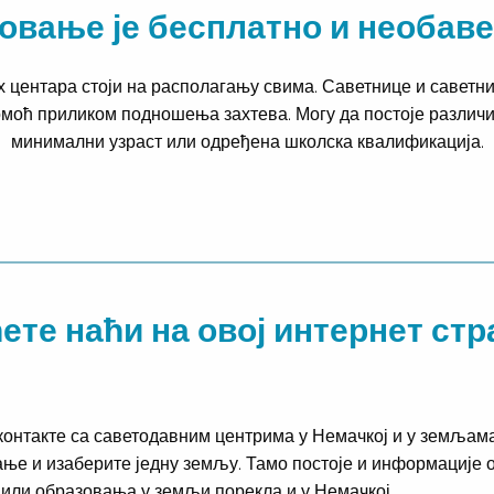
овање је бесплатно и необаве
центара стоји на располагању свима. Саветнице и саветни
омоћ приликом подношења захтева. Могу да постоје различи
минимални узраст или одређена школска квалификација.
ете наћи на овој интернет ст
контакте са саветодавним центрима у Немачкој и у земљама
ње и изаберите једну земљу. Тамо постоје и информације 
 или образовања у земљи порекла и у Немачкој.