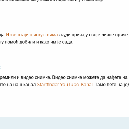
ија
Извештаји о искуствима
људи причају своје личне приче.
ну помоћ добили и како им је сада.
:
ремили и видео снимке. Видео снимке можете да нађете на
ите на наш канал
Startfinder YouTube-Kanal.
Тамо ћете на је