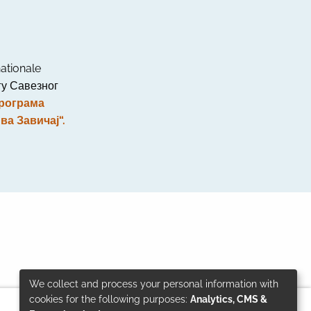
ationale
у Савезног
рограма
а Завичај“.
We collect and process your personal information with
Use
cookies for the following purposes:
Analytics, CMS &