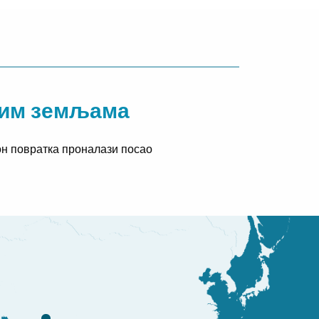
ћим земљама
кон повратка проналази посао