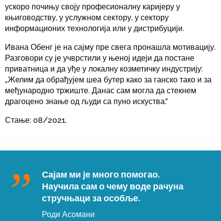
ускоро почињу своју професионалну каријеру у
књиговодству, у услужном сектору, у сектору
информационих технологија или у дистрибуцији.
Ивана Обенг је на сајму пре свега пронашла мотивацију.
Разговори су је учврстили у њеној идеји да постане
приватница и да уђе у локалну козметичку индустрију:
„Желим да обрађујем шеа бутер како за ганско тако и за
међународно тржиште. Данас сам могла да стекнем
драгоцено знање од људи са пуно искуства.“
Стање: 08/2021.
Сајам ми је много помогао.
Научила сам о чему воде рачуна
стручњаци за особље.
Роди Асомани