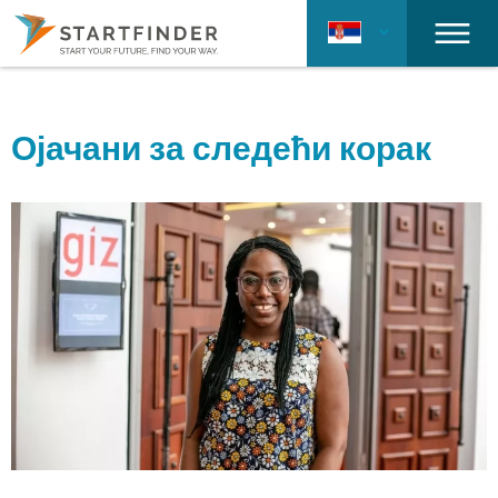
Ојачани за следећи корак