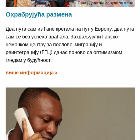
Гана
| Додатне понуде за жене
Охрабрујућа размена
Два пута сам из Гане кретала на пут у Европу, два пута
сам се без успеха враћала. Захваљујући Ганско-
немачком центру за послове, миграцију и
реинтеграцију (ГГЦ) данас поново са оптимизмом
гледам у будућност.
више информација >