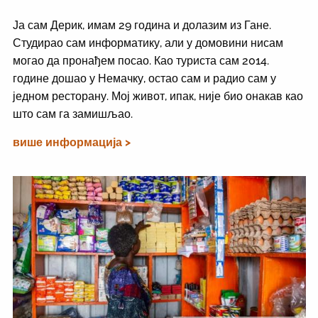
Ја сам Дерик, имам 29 година и долазим из Гане.
Студирао сам информатику, али у домовини нисам
могао да пронађем посао. Као туриста сам 2014.
године дошао у Немачку, остао сам и радио сам у
једном ресторану. Мој живот, ипак, није био онакав као
што сам га замишљао.
више информација >