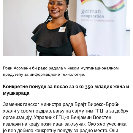
Роди Асомани би радо радила у неком мултинационалном
предузећу за информационе технологије.
Конкретне понуде за посао за око 350 младих жена и
мушкараца
Заменик ганског министра рада Брајт Виреко-Броби
хвали у свом поздрављању на сајму тим ГГЦ-а за добру
организацију. Управник ГГЦ-а Бенјамин Воестен
извлачи на крају позитиван закључак. Око 350 учесника
је већ добило конкретну понуду за радно место. Они