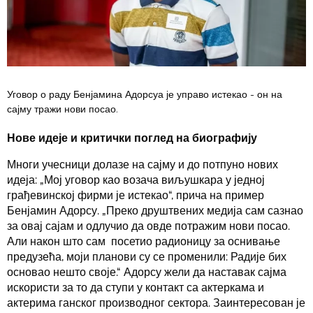
Уговор о раду Бенјамина Адорсуа је управо истекао - он на
сајму тражи нови посао.
Нове идеје и критички поглед на биографију
Многи учесници долазе на сајму и до потпуно нових
идеја: „Мој уговор као возача виљушкара у једној
грађевинској фирми је истекао“, прича на пример
Бенјамин Адорсу. „Преко друштвених медија сам сазнао
за овај сајам и одлучио да овде потражим нови посао.
Али након што сам посетио радионицу за оснивање
предузећа, моји планови су се променили: Радије бих
основао нешто своје.“ Адорсу жели да наставак сајма
искористи за то да ступи у контакт са актеркама и
актерима ганског производног сектора. Заинтересован је