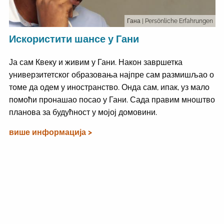
Гана
| Persönliche Erfahrungen
Искористити шансе у Гани
Ја сам Квеку и живим у Гани. Након завршетка
универзитетског образовања најпре сам размишљао о
томе да одем у иностранство. Онда сам, ипак, уз мало
помоћи пронашао посао у Гани. Сада правим мноштво
планова за будућност у мојој домовини.
више информација >