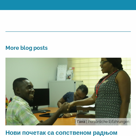
More blog posts
Гана
| Persönliche Erfahrungen
Нови почетак са сопственом радњом