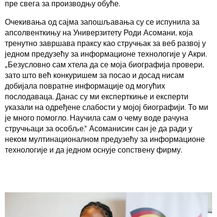
пре свега за производњу обуће.
Очекивања од сајма запошљавања су се испунила за
апсолвенткињу на Универзитету Роди Асомани, која
тренутно завршава праксу као стручњак за веб развој у
једном предузећу за информационе технологије у Акри.
„Безусловно сам хтела да се моја биографија провери,
зато што већ конкуришем за посао и досад нисам
добијала повратне информације од могућих
послодаваца. Данас су ми експерткиње и експерти
указали на одређене слабости у мојој биографији. То ми
је много помогло. Научила сам о чему воде рачуна
стручњаци за особље.“ Асоманисин сан је да ради у
неком мултинационалном предузећу за информационе
технологије и да једном оснује сопствену фирму.