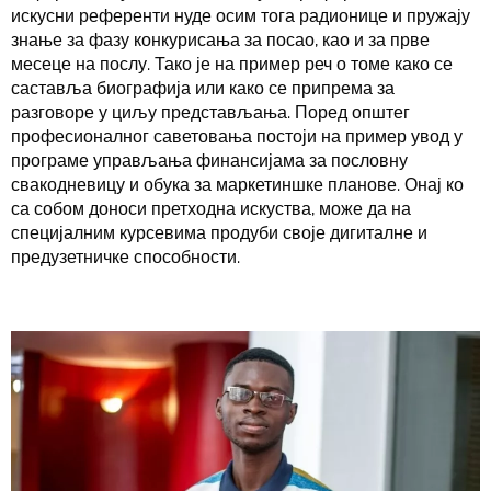
искусни референти нуде осим тога радионице и пружају
знање за фазу конкурисања за посао, као и за прве
месеце на послу. Тако је на пример реч о томе како се
саставља биографија или како се припрема за
разговоре у циљу представљања. Поред општег
професионалног саветовања постоји на пример увод у
програме управљања финансијама за пословну
свакодневицу и обука за маркетиншке планове. Онај ко
са собом доноси претходна искуства, може да на
специјалним курсевима продуби своје дигиталне и
предузетничке способности.