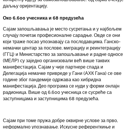
даљњу оријентацију.
Окo 6.600 учесника и 68 предузећа
Сајам запошљавања је место сусретања и у најбољем
случају почетак професионалне сарадње. Овде се они
који траже посао упознавају са послодавцима. Ганско-
немачки центар за послове, миграцију и реинтеграцију
(ГГЦ) и Министарство за запошљавање и радне односе
(МЕЛР) су заједно организовали већ више таквих
манифестација. Сајам у чије партнере спада и
Делегација немачке привреде у Гани (АХК Гана) се ове
године због пандемије одржава као хибридна
манифестација. Део програма се нуди у форми онлајн
радионица. Више од 6.600 учесница се сусреће са
заступницама и заступницима 68 предузећа.
Сајам при томе пружа добре оквирне услове за прво,
неформално упознавање. Искусне референткиње и