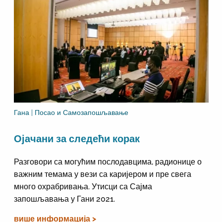
Гана | Посао и Самозапошљавање
Ојачани за следећи корак
Разговори са могућим послодавцима, радионице о
важним темама у вези са каријером и пре свега
много охрабривања. Утисци са Сајма
запошљавања у Гани 2021.
више информација >