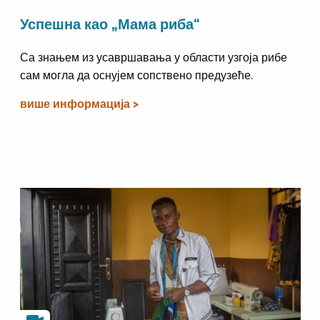
Успешна као „Мама риба“
Са знањем из усавршавања у области узгоја рибе
сам могла да оснујем сопствено предузеће.
више информација >