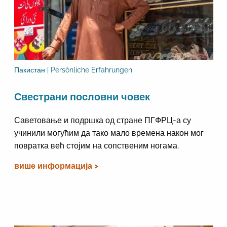
Пакистан | Persönliche Erfahrungen
Свестрани пословни човек
Саветовање и подршка од стране ПГФРЦ-а су
учинили могућим да тако мало времена након мог
повратка већ стојим на сопственим ногама.
више информација >