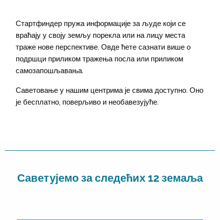
Стартфиндер пружа информације за људе који се
враћају у своју земљу порекла или на лицу места
траже нове перспективе. Овде ћете сазнати више о
подршци приликом тражења посла или приликом
самозапошљавања.
Саветовање у нашим центрима је свима доступно. Оно
је бесплатно, поверљиво и необавезујуће.
Саветујемо за следећих 12 земаља