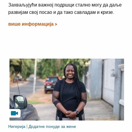
Захваљујући важној подршци стално могу да даље
развијам свој посао и да тако савладам и кризе.
више информација >
Нигерија | Додатне понуде за жене