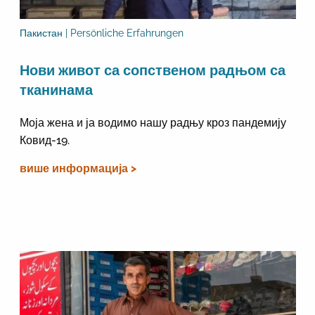
Пакистан | Persönliche Erfahrungen
Нови живот са сопственом радњом са
тканинама
Моја жена и ја водимо нашу радњу кроз пандемију
Ковид-19.
више информација >