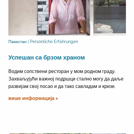
Пакистан | Persönliche Erfahrungen
Успешан са брзом храном
Водим сопствени ресторан у мом родном граду.
Захваљујући важној подршци стално могу да даље
развијам свој посао и да тако савладам и кризе.
више информација >