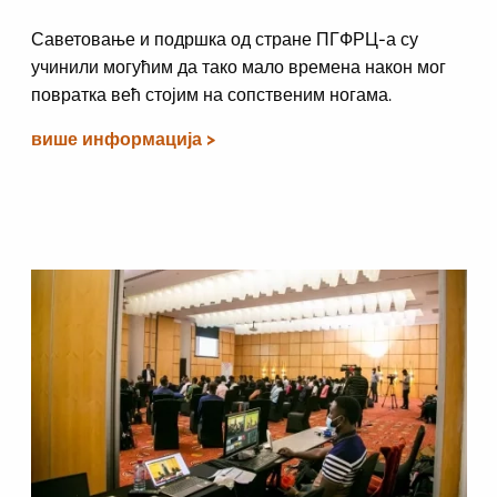
Саветовање и подршка од стране ПГФРЦ-а су
учинили могућим да тако мало времена након мог
повратка већ стојим на сопственим ногама.
више информација >