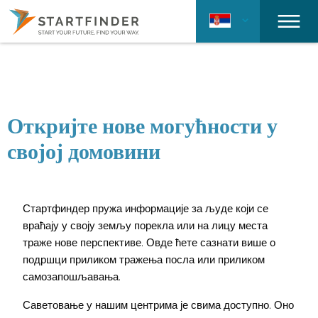
Откријте нове могућности у
својој домовини
Стартфиндер пружа информације за људе који се
враћају у своју земљу порекла или на лицу места
траже нове перспективе. Овде ћете сазнати више о
подршци приликом тражења посла или приликом
самозапошљавања.
Саветовање у нашим центрима је свима доступно. Оно