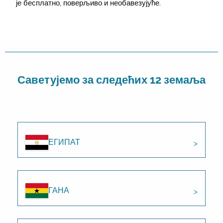
је бесплатно, поверљиво и необавезујуће.
Саветујемо за следећих 12 земаља
ЕГИПАТ
ГАНА