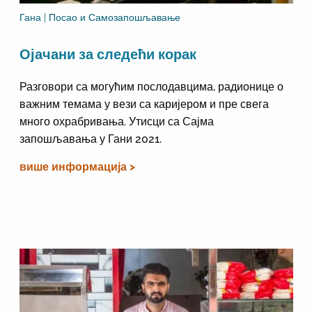
Гана | Посао и Самозапошљавање
Ојачани за следећи корак
Разговори са могућим послодавцима, радионице о
важним темама у вези са каријером и пре свега
много охрабривања. Утисци са Сајма
запошљавања у Гани 2021.
више информација >