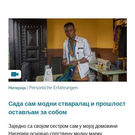
Нигерија | Persönliche Erfahrungen
Сада сам модни стваралац и прошлост
остављам за собом
Заједно са својом сестром сам у мојој домовини
Нигерији основао сопствену модну марку.