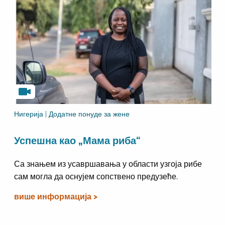
Нигерија | Додатне понуде за жене
Успешна као „Мама риба“
Са знањем из усавршавања у области узгоја рибе
сам могла да оснујем сопствено предузеће.
више информација >