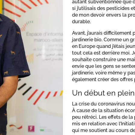
autant subventionnée que da
si j’utilisais des pesticides
de mon devoir envers la pr
durable.
Avant, j’aurais difficilemen
jardinerie bio. Comme un g
en Europe quand j’étais jeu
tout cela est derrière moi. Je
souhaite construire une mais
envie que les gens se senten
jardinerie, voire même y pa
également créer des offres 
Un début en plei
La crise du coronavirus nou
À cause de la situation é
peu rétréci. Les effets de l
mis en relation avec l’Init
qui me soutient au cours de