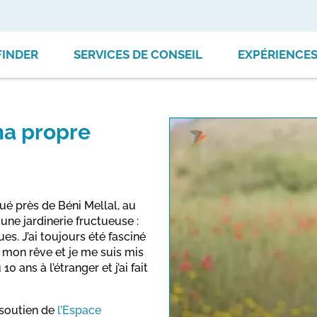
FINDER
SERVICES DE CONSEIL
EXPÉRIENCE
a propre
itué près de Béni Mellal, au
une jardinerie fructueuse :
s. J’ai toujours été fasciné
sé mon rêve et je me suis mis
ans à l’étranger et j’ai fait
This link o
u soutien de
l’Espace