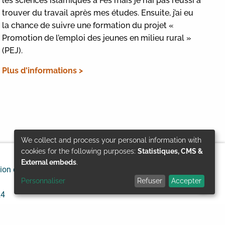
les sciences islamiques à Fès mais je n’ai pas réussi à
trouver du travail après mes études. Ensuite, j’ai eu
la chance de suivre une formation du projet «
Promotion de l’emploi des jeunes en milieu rural »
(PEJ).
Plus d'informations >
We collect and process your personal information with
Use
cookies for the following purposes:
Statistiques, CMS &
External embeds
.
ion de responsabilité
Protection des données
of
Personnaliser
Refuser
Accepter
personal
24
data