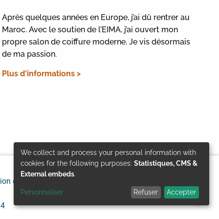
Après quelques années en Europe, j’ai dû rentrer au
Maroc. Avec le soutien de l’EIMA, j’ai ouvert mon
propre salon de coiffure moderne. Je vis désormais
de ma passion.
Plus d'informations >
We collect and process your personal information with
Use
cookies for the following purposes:
Statistiques, CMS &
External embeds
.
ion de responsabilité
Protection des données
of
Personnaliser
Refuser
Accepter
personal
24