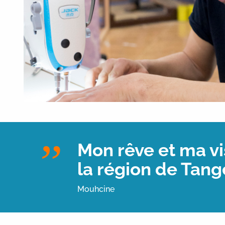
Mon rêve et ma vi
la région de Tang
Mouhcine