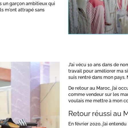
ais un garçon ambitieux qui
ils m'ont attrapé sans
This link o
note the dat
J’ai vécu 10 ans dans de no
travail pour améliorer ma si
suis rentré dans mon pays. 
De retour au Maroc, j’ai occ
comme vendeur sur les march
voulais me mettre à mon co
Retour réussi au 
En février 2020, j’ai entendu 