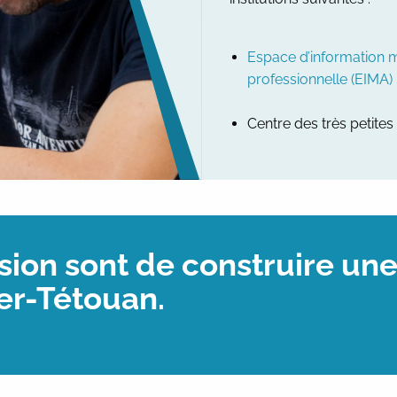
Espace d’information m
professionnelle (EIMA)
Centre des très petites
sion sont de construire une
er-Tétouan.