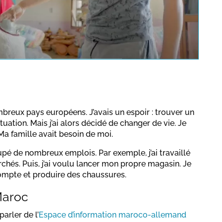
pens a YouTube video. Please
a protection regulations valid
for this site.
Confirmer
mbreux pays européens. J’avais un espoir : trouver un
tuation. Mais j’ai alors décidé de changer de vie. Je
Ma famille avait besoin de moi.
upé de nombreux emplois. Par exemple, j’ai travaillé
és. Puis, j’ai voulu lancer mon propre magasin. Je
mpte et produire des chaussures.
Maroc
parler de l’
Espace d’information maroco-allemand