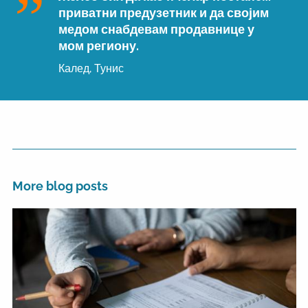
приватни предузетник и да својим
медом снабдевам продавнице у
мом региону.
Калед, Тунис
More blog posts