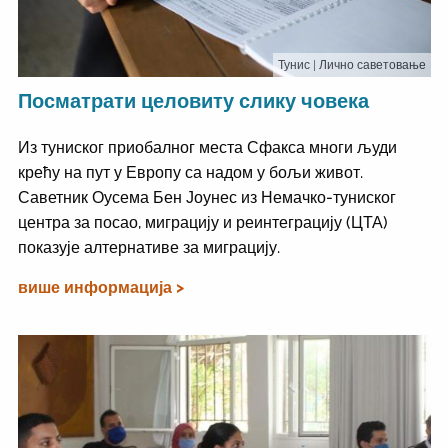
Тунис
| Лично саветовање
Посматрати целовиту слику човека
Из туниског приобалног места Сфакса многи људи
крећу на пут у Европу са надом у бољи живот.
Саветник Оусема Бен Јоунес из Немачко-туниског
центра за посао, миграцију и реинтеграцију (ЦТА)
показује алтернативе за миграцију.
више информација >