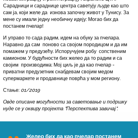
Сарадници и сараднице центра саветују људе као што
сам ја, који желе да изнова започну живот у Тунису. За
мене су имали једну необичну идеју: Могао бих да
постанем пчелар!
И управо то сада радим, идем на обуку за пчелара.
Наравно да сам поново са својом породицом и да им
помажем у предузећу. Испоручујем робу сопственим
камионом. У будућности бих желео да то радим и са
својим производима: Мој циљ је да као пчелар -
приватни предузетник снабдевам својим медом
супермаркете и продавнице поврћа у мом региону.
Стање:
01/2019
Овде описане могућности за саветовање и подршку
нуде се у оквиру пројекта "Перспектива завичај".
Желео бих да као пчелар постанем