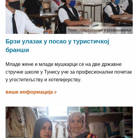
Тунис
| Образовање и усавршавање
Брзи улазак у посао у туристичкој
бранши
Младе жене и млади мушкарци се на две државне
стручне школе у Тунису уче за професионални почетак
у угоститељству и хотелијерству.
више информација >