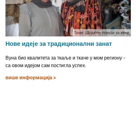
Тунис
| Додатне понуде за жене
Нове идеје за традиционални занат
Вуна био квалитета за ткаље и ткаче у мом региону -
са овом идејом сам постигла успех.
више информација >