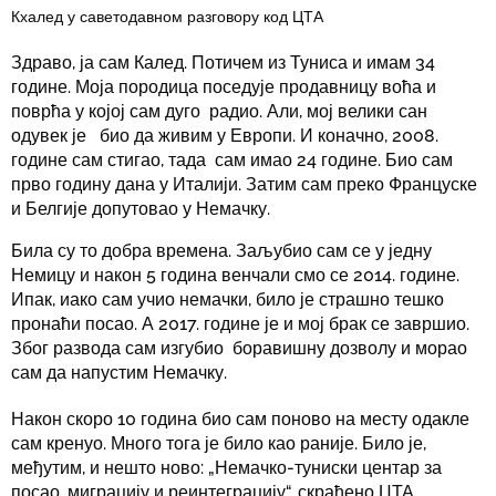
Кхалед у саветодавном разговору код ЦТА
Здраво, ја сам Калед. Потичем из Туниса и имам 34
године. Моја породица поседује продавницу воћа и
поврћа у којој сам дуго радио. Али, мој велики сан
одувек је био да живим у Европи. И коначно, 2008.
године сам стигао, тада сам имао 24 године. Био сам
прво годину дана у Италији. Затим сам преко Француске
и Белгије допутовао у Немачку.
Била су то добра времена. Заљубио сам се у једну
Немицу и након 5 година венчали смо се 2014. године.
Ипак, иако сам учио немачки, било је страшно тешко
пронаћи посао. А 2017. године је и мој брак се завршио.
Због развода сам изгубио боравишну дозволу и морао
сам да напустим Немачку.
Након скоро 10 година био сам поново на месту одакле
сам кренуо. Много тога је било као раније. Било је,
међутим, и нешто ново: „Немачко-туниски центар за
посао, миграцију и реинтеграцију“, скраћено ЦТА.