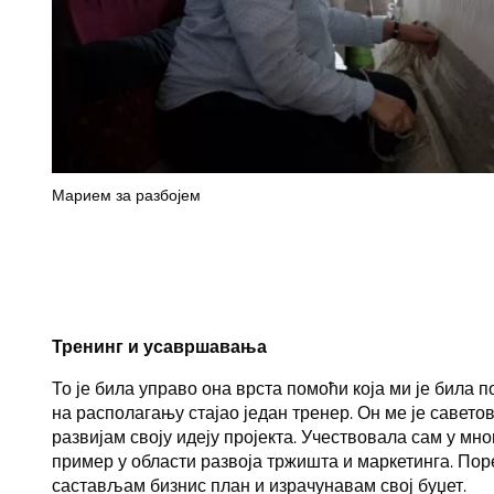
Марием за разбојем
Тренинг и усавршавања
То је била управо она врста помоћи која ми је била п
на располагању стајао један тренер. Он ме је савето
развијам своју идеју пројекта. Учествовала сам у м
пример у области развоја тржишта и маркетингa. Пор
састављам бизнис план и израчунавам свој буџет.