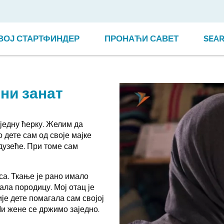
ВОЈ СТАРТФИНДЕР
ПРОНАЋИ САВЕТ
SEA
ни занат
једну ћерку. Желим да
о дете сам од своје мајке
дузеће. При томе сам
са. Ткање је рано имало
ала породицу. Мој отац је
је дете помагала сам својој
Ми жене се држимо заједно.