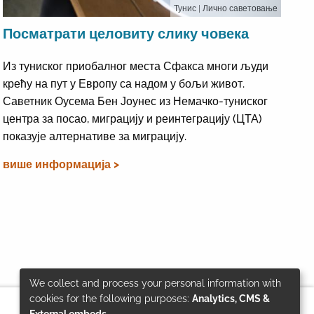
Тунис
| Лично саветовање
Посматрати целовиту слику човека
Из туниског приобалног места Сфакса многи људи
крећу на пут у Европу са надом у бољи живот.
Саветник Оусема Бен Јоунес из Немачко-туниског
центра за посао, миграцију и реинтеграцију (ЦТА)
показује алтернативе за миграцију.
више информација >
We collect and process your personal information with
Use
cookies for the following purposes:
Analytics, CMS &
External embeds
.