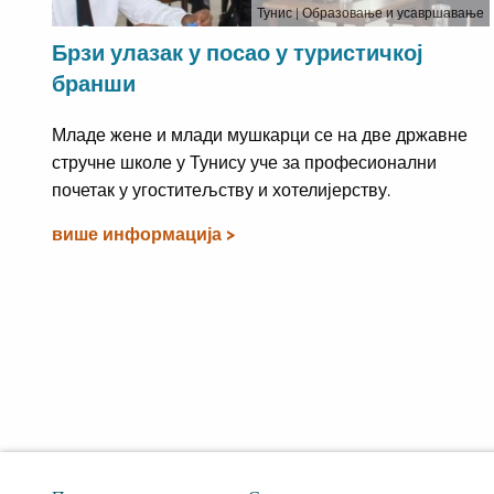
Тунис
| Образовање и усавршавање
Брзи улазак у посао у туристичкој
бранши
Младе жене и млади мушкарци се на две државне
стручне школе у Тунису уче за професионални
почетак у угоститељству и хотелијерству.
више информација >