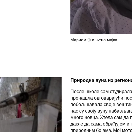
Марием (I) и њена мајка
Природна вуна из регион
После школе сам студирала
пронашла одговарајући поса
побољшавала своје вештине
нас су своју вуну набављањ
много новца. Хтела сам да
дакле да сама обрађујем и 
природним бојама. Мој мото 