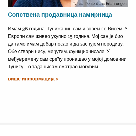
Тунис
| Persönliche Erfahrungen
Сопствена продавница намирница
Имам 36 година, Тунижанин сам и зовем се Висем. У
Европи сам живео укупно 15 година. Мој сан је био
да тамо имам добар посао и да заснујем породицу.
Обе ствари нису, међутим, функционисале. У
међувремену сам срећу пронашао у мојој домовини
Тунису. То тада нисам сматрао могућим.
више информација >