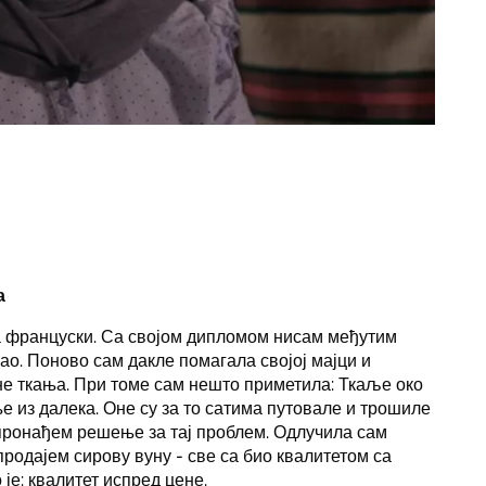
а
 француски. Са својом дипломом нисам међутим
о. Поново сам дакле помагала својој мајци и
 ткања. При томе сам нешто приметила: Ткаље око
е из далека. Оне су за то сатима путовале и трошиле
 пронађем решење за тај проблем. Одлучила сам
продајем сирову вуну - све са био квалитетом са
је: квалитет испред цене.