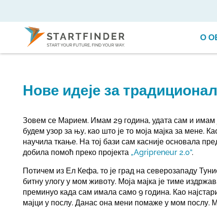
О О
Нове идеје за традиционал
Зовем се Марием. Имам 29 година, удата сам и имам 
будем узор за њу, као што је то моја мајка за мене. Ка
научила ткање. На тој бази сам касније основала пре
добила помоћ преко пројекта
„Agripreneur 2.0“
.
Потичем из Ел Кефа, то је град на северозападу Туни
битну улогу у мом животу. Моја мајка је тиме издржав
преминуо када сам имала само 9 година. Као најстари
мајци у послу. Данас она мени помаже у мом послу. 