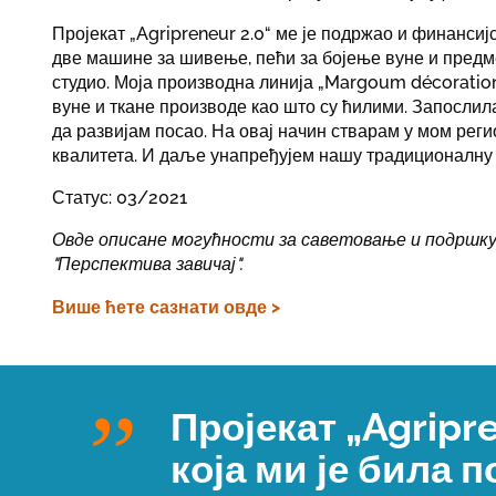
Пројекат „Agripreneur 2.0“ ме је подржао и финансиј
две машине за шивење, пећи за бојење вуне и предм
студио. Моја производна линија „Margoum décoration
вуне и ткане производе као што су ћилими. Запосли
да развијам посао. На овај начин стварам у мом реги
квалитета. И даље унапређујем нашу традиционалну 
Статус: 03/2021
Овде описане могућности за саветовање и подршку 
"Перспектива завичај".
Више ћете сазнати овде >
Пројекат „Agripr
која ми је била п