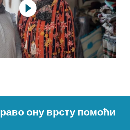
pens a YouTube video. Please
a protection regulations valid
for this site.
Потврди
управо ону врсту помоћи