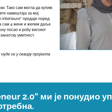
ски. Тако сам могла да купим
ете намештаја за мој
 intérieure“ продаје поред
ла сам 4 жене и желим даље
This link o
ону посао и робу високог
занатску уметност.
note the dat
нуде се у оквиру пројекта
eneur 2.0“ ми је понудио 
отребна.