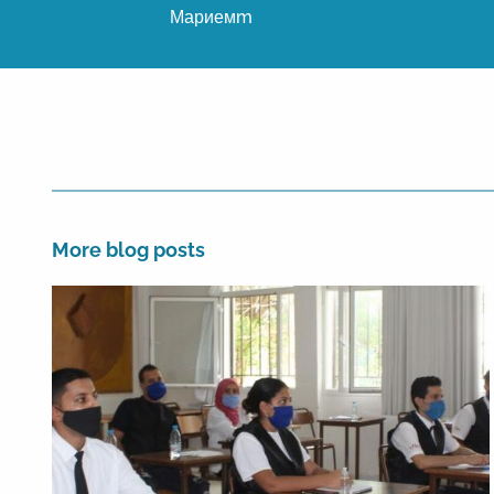
Мариемm
More blog posts