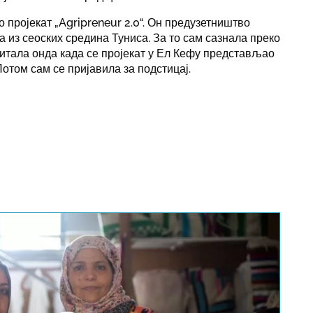
о пројекат „Agripreneur 2.0“. Он предузетништво
из сеоских средина Туниса. За то сам сазнала преко
итала онда када се пројекат у Ел Кефу представљао
том сам се пријавила за подстицај.