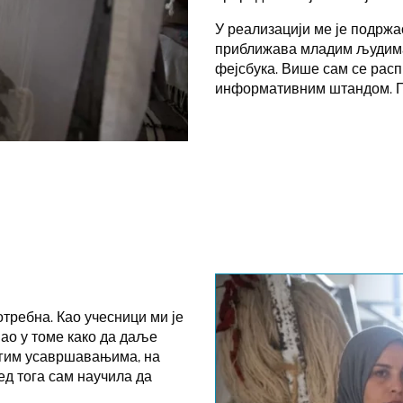
У реализацији ме је подржа
приближава младим људима 
фејсбука. Више сам се расп
информативним штандом. По
отребна. Као учесници ми је
вао у томе како да даље
ногим усавршавањима, на
ед тога сам научила да