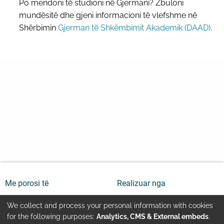
Po mendoni të studioni në Gjermani? Zbuloni
mundësitë dhe gjeni informacioni të vlefshme në
Shërbimin
Gjerman të Shkëmbimit Akademik (DAAD)
.
Me porosi të
Realizuar nga
We collect and process your personal information with cookies
Use
for the following purposes:
Analytics, CMS & External embeds
.