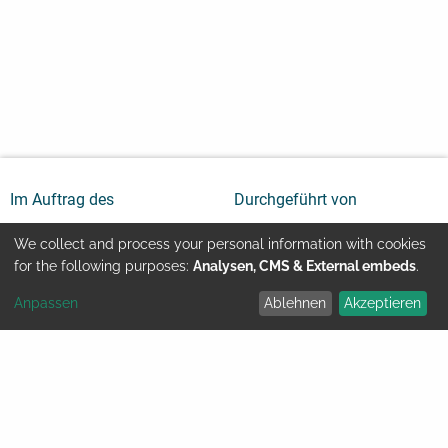
Im Auftrag des
Durchgeführt von
We collect and process your personal information with cookies
Use
for the following purposes:
Analysen, CMS & External embeds
.
Anpassen
Ablehnen
Akzeptieren
of
Youtube
Kontakt
Impressum
personal
Rechtliche Hinweise
Datenschutz
data
© GIZ 2024
and