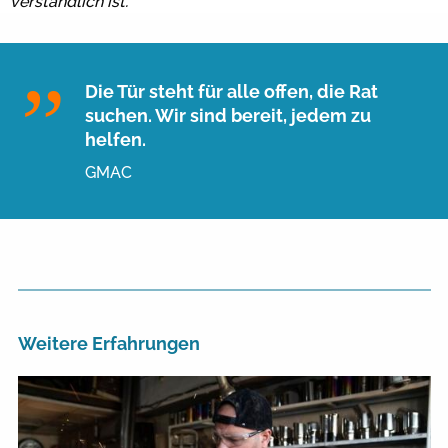
verständlich ist.
Die Tür steht für alle offen, die Rat
suchen. Wir sind bereit, jedem zu
helfen.
GMAC
Weitere Erfahrungen