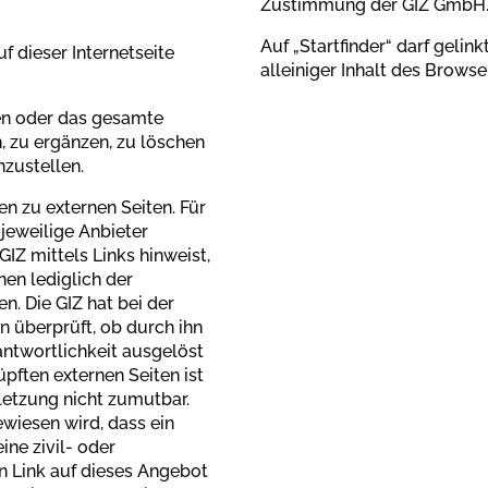
Zustimmung der GIZ GmbH
Auf „Startfinder“ darf geli
f dieser Internetseite
alleiniger Inhalt des Browse
iten oder das gesamte
 zu ergänzen, zu löschen
nzustellen.
n zu externen Seiten. Für
 jeweilige Anbieter
GIZ mittels Links hinweist,
nen lediglich der
. Die GIZ hat bei der
n überprüft, ob durch ihn
rantwortlichkeit ausgelöst
üpften externen Seiten ist
letzung nicht zumutbar.
ewiesen wird, dass ein
ine zivil- oder
en Link auf dieses Angebot