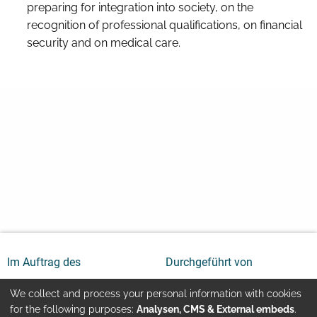
preparing for integration into society, on the
recognition of professional qualifications, on financial
security and on medical care.
Im Auftrag des
Durchgeführt von
We collect and process your personal information with cookies
Use
for the following purposes:
Analysen, CMS & External embeds
.