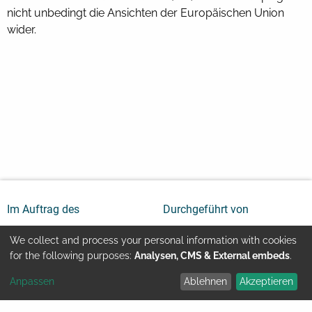
nicht unbedingt die Ansichten der Europäischen Union
wider.
Im Auftrag des
Durchgeführt von
We collect and process your personal information with cookies
Use
for the following purposes:
Analysen, CMS & External embeds
.
Anpassen
Ablehnen
Akzeptieren
of
Youtube
Kontakt
Impressum