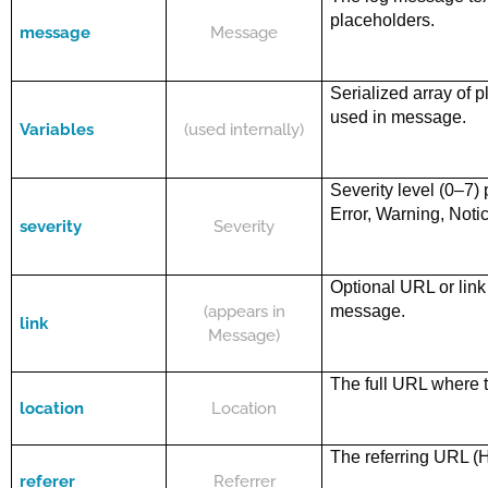
placeholders.
message
Message
Serialized array of 
used in
message
.
Variables
(used internally)
Severity level (0–7)
Error, Warning, Notic
severity
Severity
Optional URL or link 
(appears in
message.
link
Message)
The full URL where 
location
Location
The referring URL (H
referer
Referrer