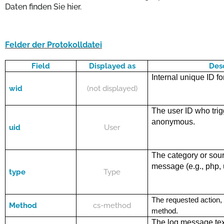
Daten finden Sie hier.
Felder der Protokolldatei
Field
Displayed as
Des
Internal unique ID for
wid
(not displayed)
The user ID who tri
anonymous.
uid
User
The category or sour
message (e.g.,
php
,
type
Type
The requested action,
Method
cs-method
method.
The log message tex