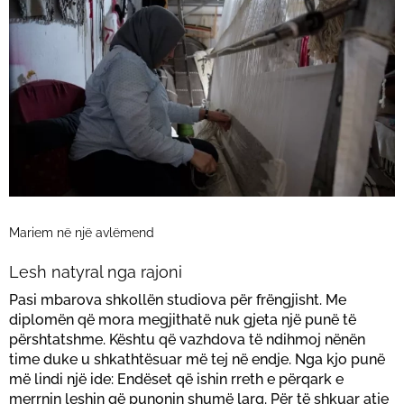
Mariem në një avlëmend
Lesh natyral nga rajoni
Pasi mbarova shkollën studiova për frëngjisht. Me
diplomën që mora megjithatë nuk gjeta një punë të
përshtatshme. Kështu që vazhdova të ndihmoj nënën
time duke u shkathtësuar më tej në endje. Nga kjo punë
më lindi një ide: Endëset që ishin rreth e përqark e
merrnin leshin që punonin shumë larg. Për të shkuar atje