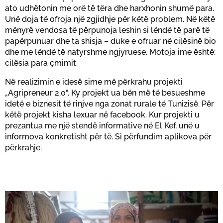
ato udhëtonin me orë të tëra dhe harxhonin shumë para.
Unë doja të ofroja një zgjidhje për këtë problem. Në këtë
mënyrë vendosa të përpunoja leshin si lëndë të parë të
papërpunuar dhe ta shisja – duke e ofruar në cilësinë bio
dhe me lëndë të natyrshme ngjyruese. Motoja ime është:
cilësia para çmimit.
Në realizimin e idesë sime më përkrahu projekti
„Agripreneur 2.0“. Ky projekt ua bën më të besueshme
idetë e biznesit të rinjve nga zonat rurale të Tunizisë. Për
këtë projekt kisha lexuar në facebook. Kur projekti u
prezantua me një stendë informative në El Kef, unë u
informova konkretisht për të. Si përfundim aplikova për
përkrahje.