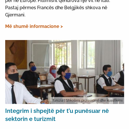
për në Europë. Fillimisht qëndrova një vit në Itali.
Pastaj përmes Francës dhe Belgjikës shkova në
Gjermani.
Më shumë informacione >
Tunizia
| Shkollimi profesional dhe kualifikimi
Integrim i shpejtë për t’u punësuar në
sektorin e turizmit