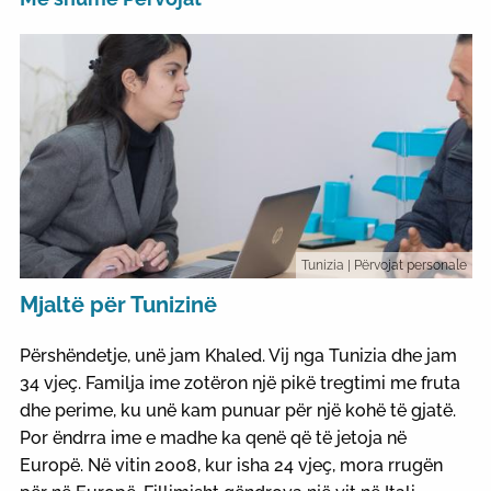
Tunizia
| Përvojat personale
Mjaltë për Tunizinë
Përshëndetje, unë jam Khaled. Vij nga Tunizia dhe jam
34 vjeç. Familja ime zotëron një pikë tregtimi me fruta
dhe perime, ku unë kam punuar për një kohë të gjatë.
Por ëndrra ime e madhe ka qenë që të jetoja në
Europë. Në vitin 2008, kur isha 24 vjeç, mora rrugën