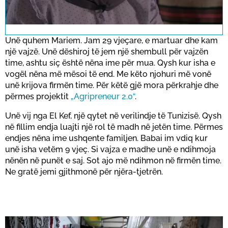
This link opens a YouTube video. Please
note the data protection regulations valid
for this site.
Unë quhem Mariem. Jam 29 vjeçare, e martuar dhe kam
një vajzë. Unë dëshiroj të jem një shembull për vajzën
time, ashtu siç është nëna ime për mua. Qysh kur isha e
Konfirmo
vogël nëna më mësoi të end. Me këto njohuri më vonë
unë krijova firmën time. Për këtë gjë mora përkrahje dhe
përmes projektit
„Agripreneur 2.0“
.
Unë vij nga El Kef, një qytet në verilindje të Tunizisë. Qysh
në fillim endja luajti një rol të madh në jetën time. Përmes
endjes nëna ime ushqente familjen. Babai im vdiq kur
unë isha vetëm 9 vjeç. Si vajza e madhe unë e ndihmoja
nënën në punët e saj. Sot ajo më ndihmon në firmën time.
Ne gratë jemi gjithmonë për njëra-tjetrën.