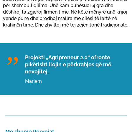
për shembull qilima. Unë kam punësuar 4 gra dhe
dëshiroj ta zgjeroj firmën time. Në këtë mënyrë unë krijoj
vende pune dhe prodhoj mallra me cilësi të lartë në
krahinën time. Dhe zhvilloj më tej zejen tonë tradicionale.
Projekti „Agripreneur 2.0“ ofronte
pikërisht llojin e përkrahjes që më
nevojitej.
Mariem
Më shumë Përvojat