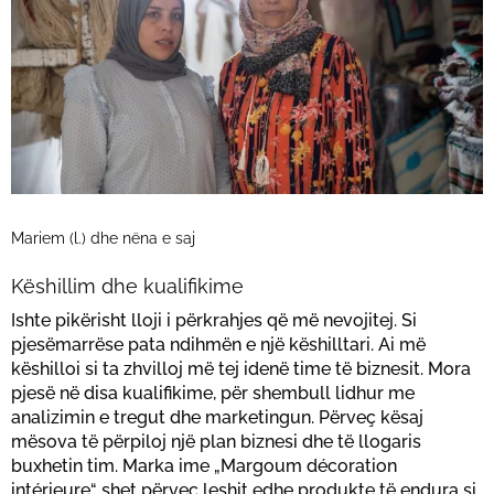
Mariem (l.) dhe nëna e saj
Këshillim dhe kualifikime
Ishte pikërisht lloji i përkrahjes që më nevojitej. Si
pjesëmarrëse pata ndihmën e një këshilltari. Ai më
këshilloi si ta zhvilloj më tej idenë time të biznesit. Mora
pjesë në disa kualifikime, për shembull lidhur me
analizimin e tregut dhe marketingun. Përveç kësaj
mësova të përpiloj një plan biznesi dhe të llogaris
buxhetin tim. Marka ime „Margoum décoration
intérieure“ shet përveç leshit edhe produkte të endura si