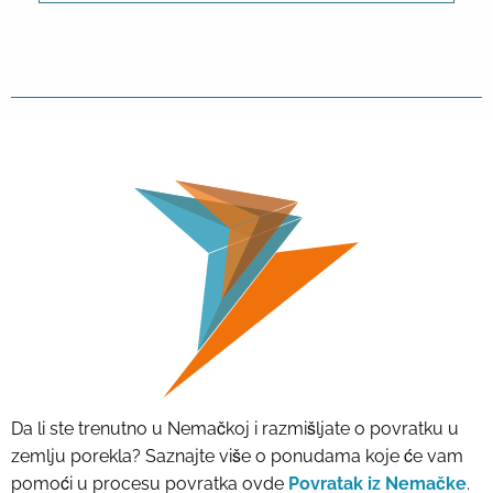
Da li ste trenutno u Nemačkoj i razmišljate o povratku u
zemlju porekla? Saznajte više o ponudama koje će vam
pomoći u procesu povratka ovde
Povratak iz Nemačke
.