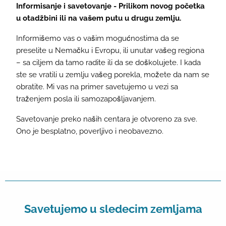
Informisanje i savetovanje - Prilikom novog početka
u otadžbini ili na vašem putu u drugu zemlju.
Informišemo vas o vašim mogućnostima da se
preselite u Nemačku i Evropu, ili unutar vašeg regiona
– sa ciljem da tamo radite ili da se doškolujete. I kada
ste se vratili u zemlju vašeg porekla, možete da nam se
obratite. Mi vas na primer savetujemo u vezi sa
traženjem posla ili samozapošljavanjem.
Savetovanje preko naših centara je otvoreno za sve.
Ono je besplatno, poverljivo i neobavezno.
Savetujemo u sledecim zemljama