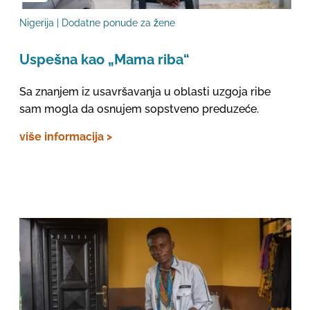
Nigerija | Dodatne ponude za žene
Uspešna kao „Mama riba“
Sa znanjem iz usavršavanja u oblasti uzgoja ribe
sam mogla da osnujem sopstveno preduzeće.
više informacija >