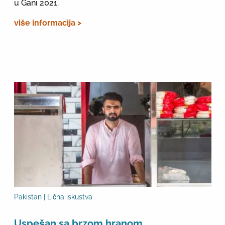
u Gani 2021.
više informacija >
Pakistan | Lična iskustva
Uspešan sa brzom hranom